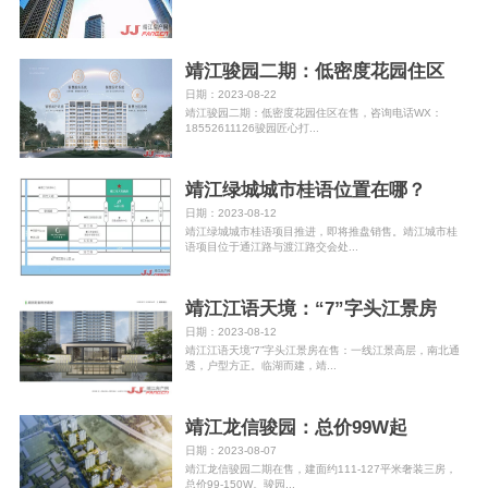
靖江骏园二期：低密度花园住区
日期：2023-08-22
靖江骏园二期：低密度花园住区在售，咨询电话WX：
18552611126骏园匠心打...
靖江绿城城市桂语位置在哪？
日期：2023-08-12
靖江绿城城市桂语项目推进，即将推盘销售。靖江城市桂
语项目位于通江路与渡江路交会处...
靖江江语天境：“7”字头江景房
日期：2023-08-12
靖江江语天境“7”字头江景房在售：一线江景高层，南北通
透，户型方正。临湖而建，靖...
靖江龙信骏园：总价99W起
日期：2023-08-07
靖江龙信骏园二期在售，建面约111-127平米奢装三房，
总价99-150W。骏园...