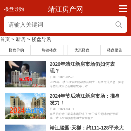
靖江房产网
楼盘导购
首页
>
新房
>
楼盘导购
楼盘导购
热销楼盘
优惠楼盘
楼盘报告
2026年靖江新房市场仍如何表
现？
日期：2026-02-26
2026年，楼市政策面的动作会增大，包括房贷贴息、降息
等宽松政策仍会继续发布，对...
2024年节后靖江新房市场：推盘
发力！
日期：2024-03-01
春节后的靖江新房市场迎来了“金三银四”楼市的行情旺
季，靖江在售楼盘也加大发推盘力...
靖江骏园·天樾：约111-128平米大