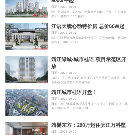
9000/平起
日期：2023-10-31
靖江龙信骏园二期在售，精装高层 9000/平起：主力在售
面积：建面约111平精致...
江语天镜心动特价房 总价66W起
日期：2023-10-31
靖江江语天镜推出多套心动特价房，总价66W起。咨询电
话/VX：186526111...
靖江绿城·城市桂语 项目示范区开
放
日期：2023-10-30
10月28日，靖江绿城·城市桂语项目示范区正式开放，我
市国有企业房地产开发喜结硕...
靖江城市桂语开盘！
日期：2023-10-27
目前，靖江绿城城市桂语项目进一步推进，‘四证’办齐，具
备开盘的条件，预计将于10...
靖樾东方：280万起住滨江万科墅
日期：2023-10-26