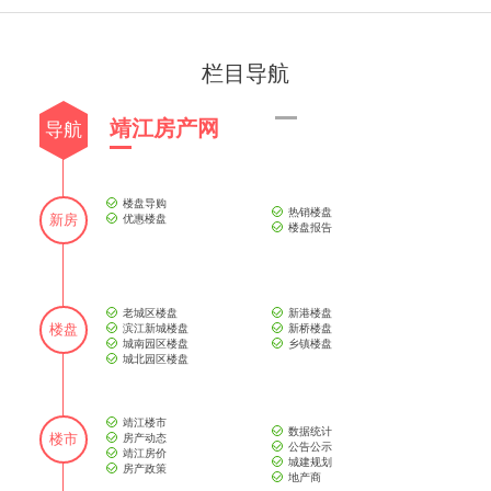
栏目导航
靖江房产网
导航
楼盘导购
热销楼盘
新房
优惠楼盘
楼盘报告
老城区楼盘
新港楼盘
楼盘
滨江新城楼盘
新桥楼盘
城南园区楼盘
乡镇楼盘
城北园区楼盘
靖江楼市
数据统计
楼市
房产动态
公告公示
靖江房价
城建规划
房产政策
地产商