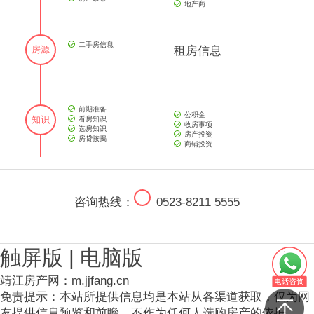
地产商
二手房信息
房源
租房信息
前期准备
公积金
知识
看房知识
收房事项
选房知识
房产投资
房贷按揭
商铺投资
咨询热线：
0523-8211 5555
触屏版
|
电脑版
靖江房产网
：m.jjfang.cn
免责提示：本站所提供信息均是本站从各渠道获取，仅为网
友提供信息预览和前瞻，不作为任何人选购房产的依据。